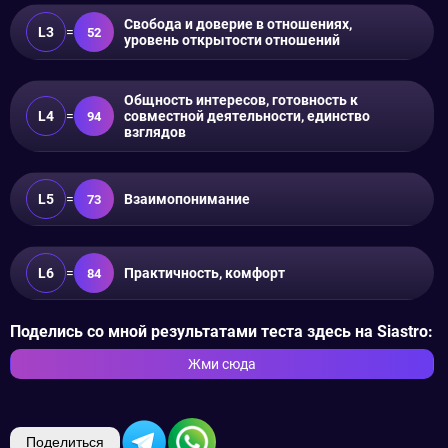
Свобода и доверие в отношениях,
L3
=
52
уровень открытости отношений
Общность интересов, готовность к
L4
=
совместной деятельности, единство
94
взглядов
L5
=
Взаимопонимание
73
L6
=
Практичность, комфорт
84
Поделись со мной результатами теста здесь на Siastro:
Жми сюда
Поделиться