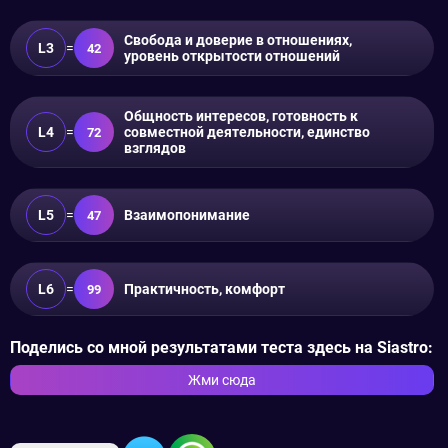
Свобода и доверие в отношениях,
L3
=
42
уровень открытости отношений
Общность интересов, готовность к
L4
=
совместной деятельности, единство
72
взглядов
L5
=
Взаимопонимание
47
L6
=
Практичность, комфорт
99
Поделись со мной результатами теста здесь на Siastro:
Жми сюда