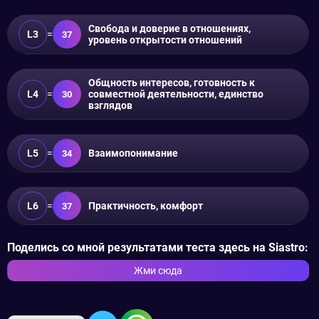
Свобода и доверие в отношениях,
L3
=
37
уровень открытости отношений
Общность интересов, готовность к
L4
=
совместной деятельности, единство
30
взглядов
L5
=
Взаимопонимание
34
L6
=
Практичность, комфорт
37
Поделись со мной результатами теста здесь на Siastro:
Жми сюда