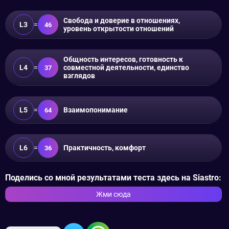
Свобода и доверие в отношениях,
L3
=
46
уровень открытости отношений
Общность интересов, готовность к
L4
=
совместной деятельности, единство
37
взглядов
L5
=
Взаимопонимание
64
L6
=
Практичность, комфорт
36
Поделись со мной результатами теста здесь на Siastro:
Жми сюда