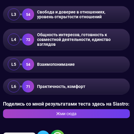
Свобода и доверие в отношениях,
L3
=
54
уровень открытости отношений
Общность интересов, готовность к
L4
=
совместной деятельности, единство
72
взглядов
L5
=
Взаимопонимание
54
L6
=
Практичность, комфорт
71
Поделись со мной результатами теста здесь на Siastro:
Жми сюда