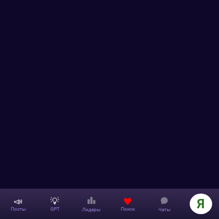
📣
💡
Я
Поиск
Посты
GPT
Лидеры
Чаты