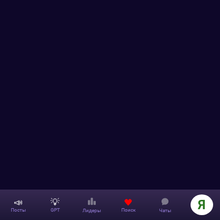
📣
💡
Я
Поиск
Посты
GPT
Лидеры
Чаты