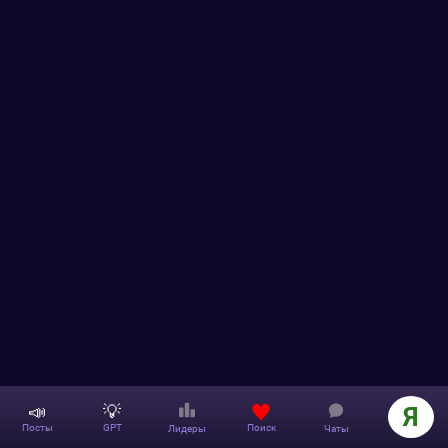
📣
💡
Я
Поиск
Посты
GPT
Лидеры
Чаты